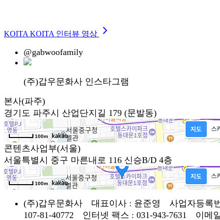
KOITA KOITA 인터뷰 영상
@gabwoofamily
(주)갑우문화사 인스타그램
본사(파주)
경기도 파주시 산업단지길 179 (문발동)
본사(파주)
경기도 파주시 산업단지길 179 (문발동)
100m
콘텐츠사업부(서울)
서울특별시 중구 마른내로 116 신승B/D 4층
콘텐츠사업부(서울)
서울특별시 중구 마른내로 116 신승B/D 4층
100m
(주)갑우문화사 대표이사 : 윤준영 사업자등록번
107-81-40772 인터넷 팩스 : 031-943-7631 이메일